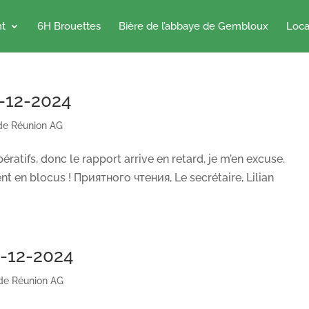
nt
6H Brouettes
Bière de l’abbaye de Gembloux
Loca
-12-2024
de Réunion AG
ratifs, donc le rapport arrive en retard, je m’en excuse.
nt en blocus ! Приятного чтения, Le secrétaire, Lilian
9-12-2024
de Réunion AG