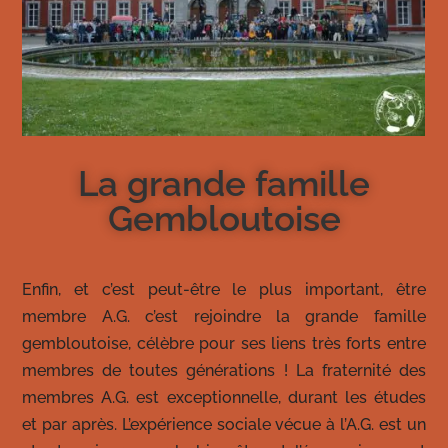
La grande famille
Gembloutoise
Enfin, et c’est peut-être le plus important, être
membre A.G. c’est rejoindre la grande famille
gembloutoise, célèbre pour ses liens très forts entre
membres de toutes générations ! La fraternité des
membres A.G. est exceptionnelle, durant les études
et par après. L’expérience sociale vécue à l’A.G. est un