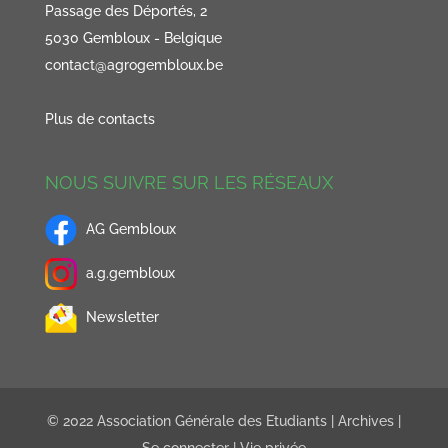
Passage des Déportés, 2
5030 Gembloux - Belgique
contact@agrogembloux.be
Plus de contacts
NOUS SUIVRE SUR LES RÉSEAUX
AG Gembloux
a.g.gembloux
Newsletter
© 2022 Association Générale des Etudiants |
Archives
|
Se connecter
|
Vie privée