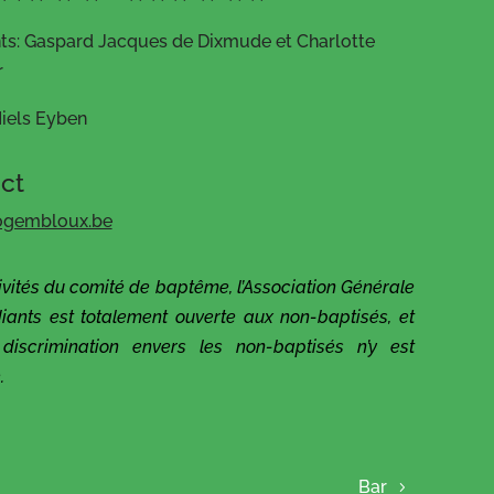
ts: Gaspard Jacques de Dixmude et Charlotte
r
Niels Eyben
ct
ogembloux.be
ivités du comité de baptême, l’Association Générale
iants est totalement ouverte aux non-baptisés, et
discrimination envers les non-baptisés n’y est
.
Bar