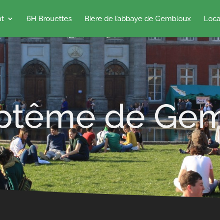
nt
6H Brouettes
Bière de l’abbaye de Gembloux
Loca
ptême de Ge