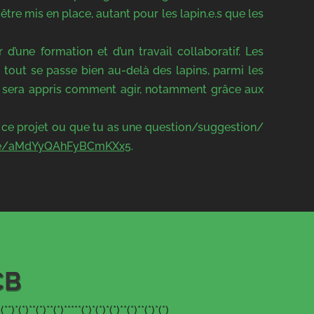
être mis en place, autant pour les lapin.e.s que les
d’une formation et d’un travail collaboratif. Les
e tout se passe bien au-delà des lapins, parmi les
us sera appris comment agir, notamment grâce aux
 de ce projet ou que tu as une question/suggestion/
e/
aMdYyQAhFyBCmKXx5
.
CB
*(**)*(*)**(*)**(*)*****(*)*(*)*(*)**(*)**(*)*(*)