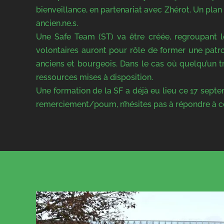
bienveillance, en partenariat avec Zhérot. Un plan 
ancien.ne.s.
Une Safe Team (ST) va être créée, regroupant le 
volontaires auront pour rôle de former une patrou
anciens et bourgeois. Dans le cas où quelqu’un 
ressources mises à disposition.
Une formation de la SF a déjà eu lieu ce 17 sept
remerciement/poum, n’hésites pas à répondre à ce