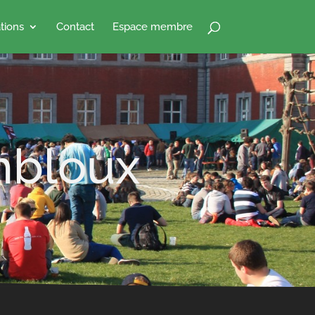
tions
Contact
Espace membre
mbloux