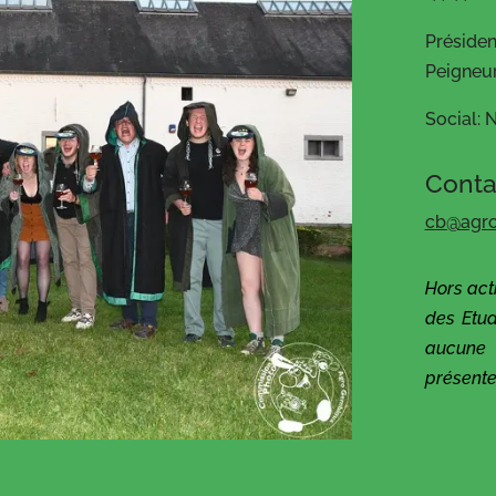
Présiden
Peigneu
Social: 
Conta
cb@agr
Hors act
des Etud
aucune 
présente