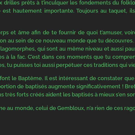
illes prêts à t’inculquer les fondements du folklore
e est hautement importante. Toujours au taquet, ils 
rps et âme afin de te fournir de quoi t’amuser, voi
ion au sein de ce nouveau monde que tu découvres. A
lagomorphes, qui sont au même niveau et aussi paumé
es à la fac. C’est dans ces moments que tu compren
 tu puisses toi aussi perpétuer ces traditions qui vie
ont le Baptême. Il est intéressant de constater que 
portion de baptisés augmente significativement ! Bre
ns très forts créés aident les baptisés à mieux s’en sort
me au monde, celui de Gembloux, n’a rien de ces rago