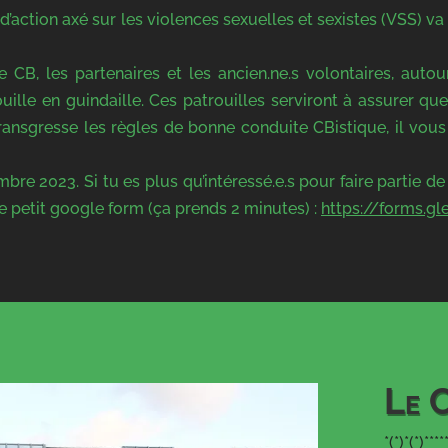
d’action axé sur les violences sexuelles et sexistes (VSS) va 
CB, les partenaires et les ancien.ne.s volontaires, autour 
ille en guindaille. Ces patrouilles serviront à assurer qu
transgresse les règles de bonne conduite CBistique, il vo
embre 2023.
Si tu es plus qu’intéressé.e.s pour faire partie
 petit google form (ça prends 2 minutes) :
https://forms.gl
Le 
*(*)*(*)****