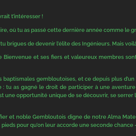
ait t’intéresser !
aire, où tu as passé cette dernière année comme le gr
 tu brigues de devenir l’élite des Ingénieurs. Mais voilà,
de Bienvenue et ses fiers et valeureux membres sont 
 baptismales gembloutoises, et ce depuis plus d’un siè
rte : tu as gagné le droit de participer à une aven
est une opportunité unique de se découvrir, se serrer 
 un fier et noble Gembloutois digne de notre Alma Mate
 pieds pour qu’on leur accorde une seconde chance – 