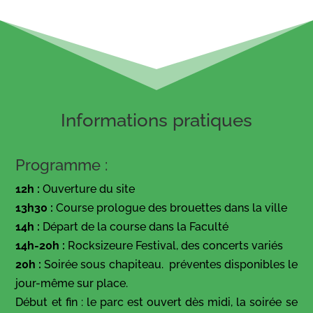
Informations pratiques
Programme :
12h :
Ouverture du site
13h30 :
Course prologue des brouettes dans la ville
14h :
Départ de la course dans la Faculté
14h-20h :
Rocksizeure Festival, des concerts variés
20h :
Soirée sous chapiteau. préventes disponibles le
jour-même sur place.
Début et fin : le parc est ouvert dès midi, la soirée se