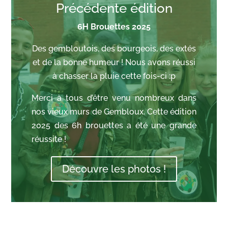
Précédente édition
6H Brouettes 2025
Des gembloutois, des bourgeois, des extés
et de la bonne humeur ! Nous avons réussi
à chasser la pluie cette fois-ci :p
Merci à tous d’être venu nombreux dans
nos vieux murs de Gembloux. Cette édition
2025 des 6h brouettes a été une grande
réussite !
Découvre les photos !