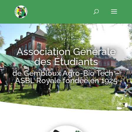
Association Générale
des Étudiants
de Gembloux Agro-Bio Tech –
ASBL Royale fondée en 1925