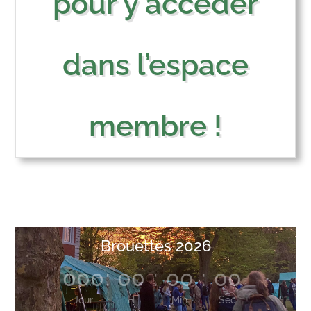
pour y accéder
dans l’espace
membre !
Brouettes 2026
000
:
00
:
00
:
00
Jour
H
Min
Sec