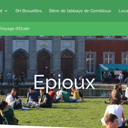
nt
6H Brouettes
Bière de l’abbaye de Gembloux
Loca
Voyage d’Etude
Epioux