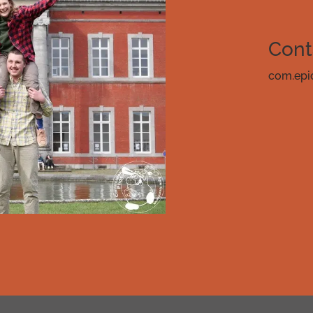
Cont
com.epi