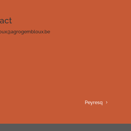
act
oux@agrogembloux.be
Peyresq