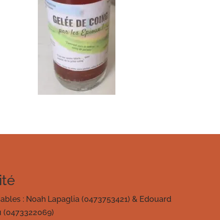
té
ables : Noah Lapaglia (0473753421) & Edouard
u (0473322069)