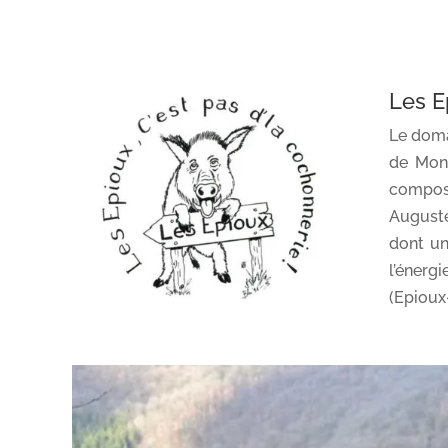
Les E
Le doma
de Mons
compose
Auguste
dont un
l’énerg
(Epioux